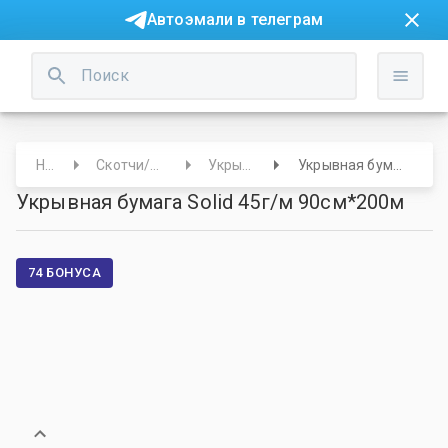
Автоэмали в телеграм
Начало
Скотчи/Валики/Укрывные
Укрывная бумага
Укрывная бумага Solid 45г/м 90см*200м
Укрывная бумага Solid 45г/м 90см*200м
74 БОНУСА