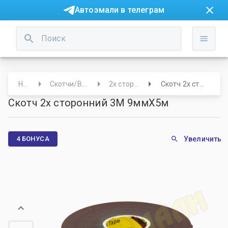
Автоэмали в телеграм
Начало
Скотчи/Валики/Укрывные
2х сторонние скотчи
Скотч 2х сторонний 3M 9ммХ5м
Скотч 2х сторонний 3M 9ммХ5м
4 БОНУСА
Увеличить