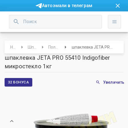
Автоэмали в телеграм
Начало
Шпатлевки
Полиэфирные
шпаклевка JETA PRO 55410 Indigofiber микростекло 1кг
шпаклевка JETA PRO 55410 Indigofiber
микростекло 1кг
32 БОНУСА
Увеличить