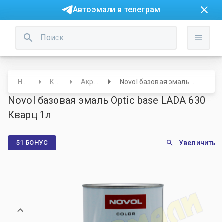
Автоэмали в телеграм
Начало
Краски
Акриловые
Novol базовая эмаль Optic base LADA 630 Кварц 1л
Novol базовая эмаль Optic base LADA 630
Кварц 1л
51 БОНУС
Увеличить