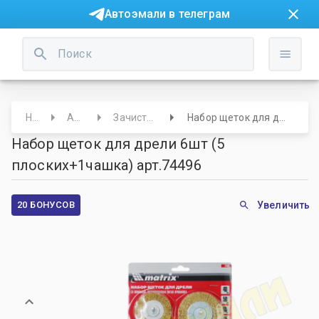
Автоэмали в телеграм
Начало
Абразивы
Зачистные щетки/Диски
Набор щеток для дрели 6шт (5 плоских+1чашка) арт.74496
Набор щеток для дрели 6шт (5
плоских+1чашка) арт.74496
20 БОНУСОВ
Увеличить