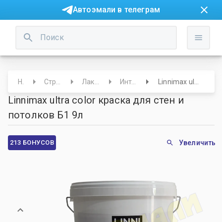
Автоэмали в телеграм
Начало
Строительный отдел
Лаки/Краски/Лазури
Интерьерные эмали
Linnimax ultra color краска для стен и потолков Б1 9л
Linnimax ultra color краска для стен и
потолков Б1 9л
213 БОНУСОВ
Увеличить