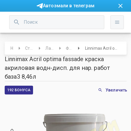
Автоэмали в телеграм
Начало
Строительный отдел
Лаки/Краски/Лазури
Фасадные эмали
Linnimax Acril optima fassade краска акриловая водн-дисп. для нар. работ база3 8,46л
Linnimax Acril optima fassade краска
акриловая водн-дисп. для нар. работ
база3 8,46л
192 БОНУСА
Увеличить