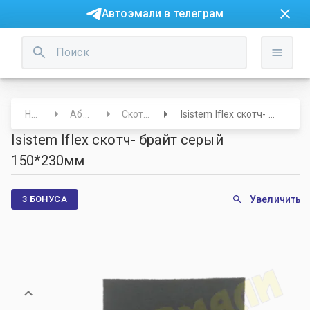
Автоэмали в телеграм
Начало
Абразивы
Скотч-брайт
Isistem Iflex скотч- брайт серый 150*230мм
Isistem Iflex скотч- брайт серый
150*230мм
3 БОНУСА
Увеличить