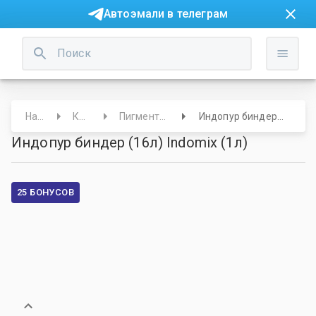
Автоэмали в телеграм
Начало
Краски
Пигменты и основы
Индопур биндер (16л) Indomix (1л)
Индопур биндер (16л) Indomix (1л)
25 БОНУСОВ