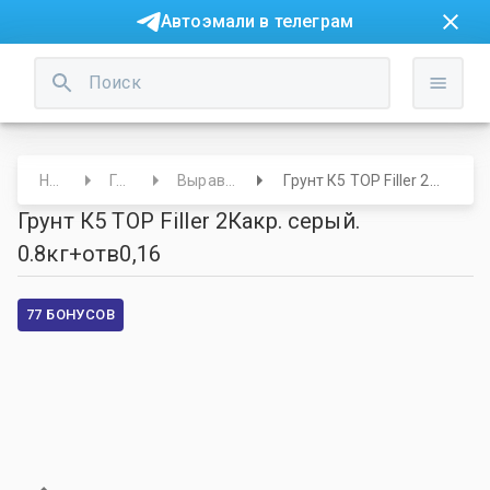
Автоэмали в телеграм
Начало
Грунты
Выравнивающие
Грунт К5 ТОР Filler 2Какр. серый. 0.8кг+отв0,16
Грунт К5 ТОР Filler 2Какр. серый.
0.8кг+отв0,16
77 БОНУСОВ