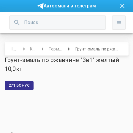
Автоэмали в телеграм
Начало
Краски
Термостойкие
Грунт-эмаль по ржавчине "3в1" желтый 10,0кг
Грунт-эмаль по ржавчине "3в1" желтый
10,0кг
271 БОНУС