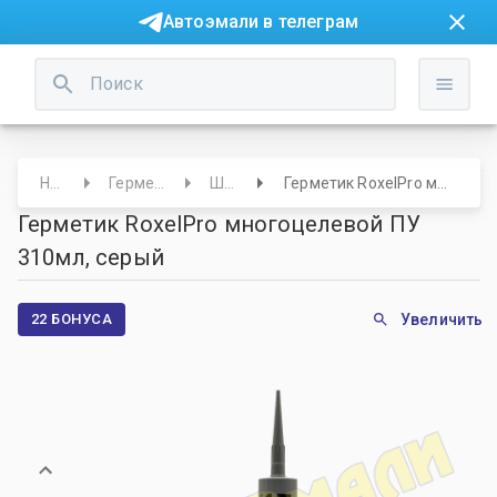
Автоэмали в телеграм
Начало
Герметики/ Клея
Шовные
Герметик RoxelPro многоцелевой ПУ 310мл, серый
Герметик RoxelPro многоцелевой ПУ
310мл, серый
22 БОНУСА
Увеличить