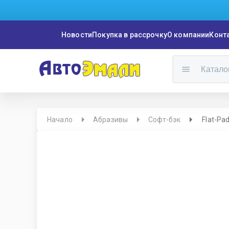
Новости
Покупка в рассрочку
О компании
Конт
Катало
Начало
Абразивы
Софт-бэк
Flat-Pa