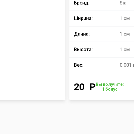
Бренд:
Sia
Ширина:
1 см
Длина:
1 см
Высота:
1 см
Вес:
0.001 
20
Р
Вы получите:
1
бонус