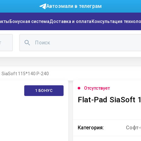
Автоэмали в телеграм
акты
Бонусная система
Доставка и оплата
Консультация технол
г
d SiaSoft 115*140 P-240
Отсутствует
1 БОНУС
Категория:
Софт-