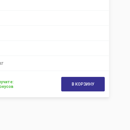
кг
учите:
В КОРЗИНУ
онусов