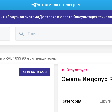
Автоэмали в телеграм
акты
Бонусная система
Доставка и оплата
Консультация технол
г
ур RAL 1033 90 л.с отвердителем
Отсутствует
5316 БОНУСОВ
Эмаль Индопур R
Категория:
Други