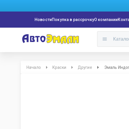
Новости
Покупка в рассрочку
О компании
Конт
Катало
Начало
Краски
Другие
Эмаль Индоп