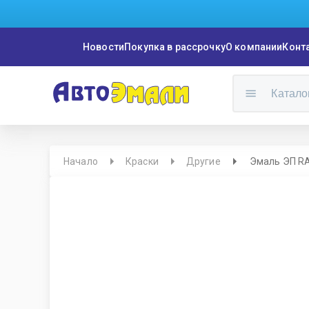
Новости
Покупка в рассрочку
О компании
Конт
Катало
Начало
Краски
Другие
Эмаль ЭП RA