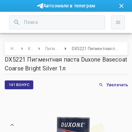
Автоэмали в телеграм
Начало
Краски
Пигменты и основы
DX5221 Пигментная паста Duxone Basecoat Coarse Bright Silver 1л
DX5221 Пигментная паста Duxone Basecoat
Coarse Bright Silver 1л
141 БОНУС
Увеличить