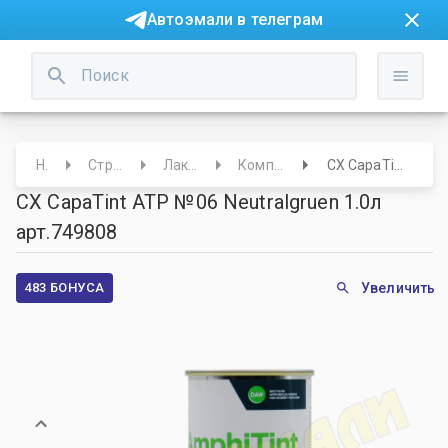
Автоэмали в телеграм
Начало
Строительный отдел
Лаки/Краски/Лазури
Компоненты для колеровки
CX CapaTint ATP №06 Neutralgruen 1.0л арт.749808
CX CapaTint ATP №06 Neutralgruen 1.0л
арт.749808
483 БОНУСА
Увеличить