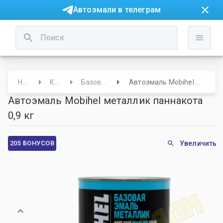
Автоэмали в телеграм
Начало
Краски
Базовые под лак
Автоэмаль Mobihel металлик паннакота 0,9 кг
Автоэмаль Mobihel металлик паннакота
0,9 кг
205 БОНУСОВ
Увеличить