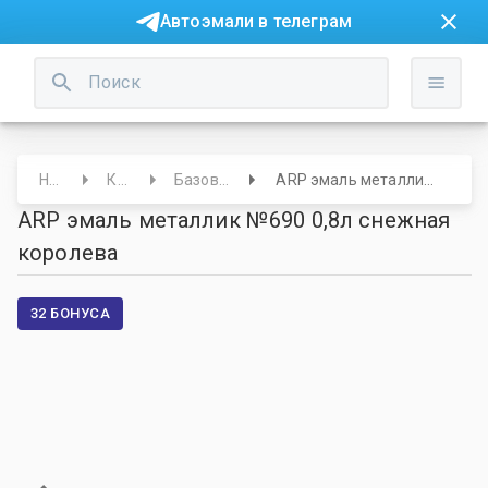
Автоэмали в телеграм
Начало
Краски
Базовые под лак
ARP эмаль металлик №690 0,8л снежная королева
ARP эмаль металлик №690 0,8л снежная
королева
32 БОНУСА