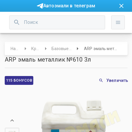
Автоэмали в телеграм
Начало
Краски
Базовые под лак
ARP эмаль металлик №610 3л
ARP эмаль металлик №610 3л
115 БОНУСОВ
Увеличить