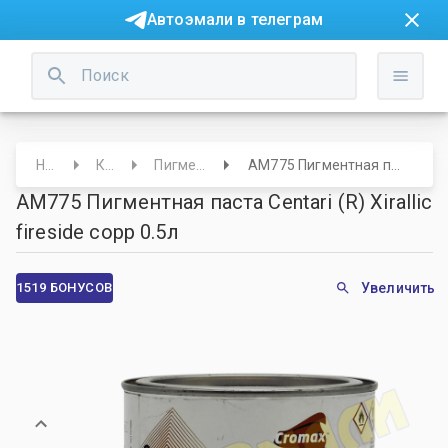
Автоэмали в телеграм
Начало
Краски
Пигменты и основы
AM775 Пигментная паста Centari (R) Xirallic fireside copp 0.5л
AM775 Пигментная паста Centari (R) Xirallic
fireside copp 0.5л
1519 БОНУСОВ
Увеличить