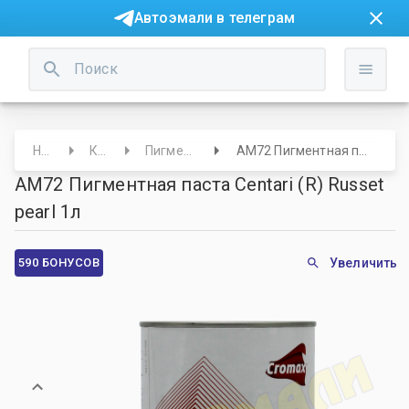
Автоэмали в телеграм
Начало
Краски
Пигменты и основы
AM72 Пигментная паста Centari (R) Russet pearl 1л
AM72 Пигментная паста Centari (R) Russet
pearl 1л
590 БОНУСОВ
Увеличить