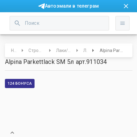
Автоэмали в телеграм
Начало
Строительный отдел
Лаки/Краски/Лазури
Лаки
Alpina Parkettlack SM 5л арт.911034
Alpina Parkettlack SM 5л арт.911034
124 БОНУСА