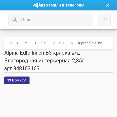
Автоэмали в телеграм
Начало
Строительный отдел
Лаки/Краски/Лазури
Интерьерные эмали
Alpina Edle Innen B3 краска в/д Благородная интерьерная 2,35л арт.948103163
Alpina Edle Innen B3 краска в/д
Благородная интерьерная 2,35л
арт.948103163
33 БОНУСА