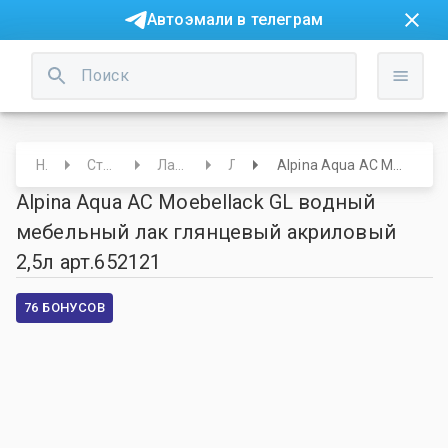
Автоэмали в телеграм
Начало
Строительный отдел
Лаки/Краски/Лазури
Лаки
Alpina Aqua AC Moebellack GL водный мебельный лак глянцевый акриловый 2,5л арт.652121
Alpina Aqua AC Moebellack GL водный
мебельный лак глянцевый акриловый
2,5л арт.652121
76 БОНУСОВ