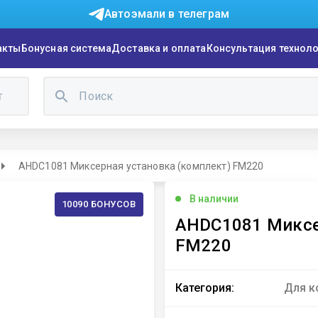
Автоэмали в телеграм
акты
Бонусная система
Доставка и оплата
Консультация технол
г
AHDC1081 Миксерная установка (комплект) FM220
В наличии
10090 БОНУСОВ
AHDC1081 Миксе
FM220
Категория:
Для к