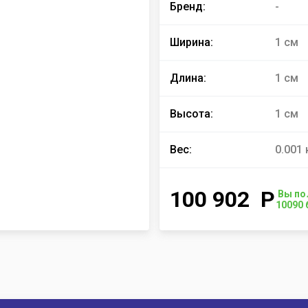
Бренд:
-
Ширина:
1 см
Длина:
1 см
Высота:
1 см
Вес:
0.001 
100 902
Р
Вы по
10090