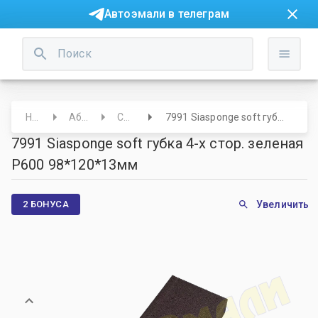
Автоэмали в телеграм
Начало
Абразивы
Софт-бэк
7991 Siasponge soft губка 4-х стор. зеленая Р600 98*120*13мм
7991 Siasponge soft губка 4-х стор. зеленая
Р600 98*120*13мм
2 БОНУСА
Увеличить