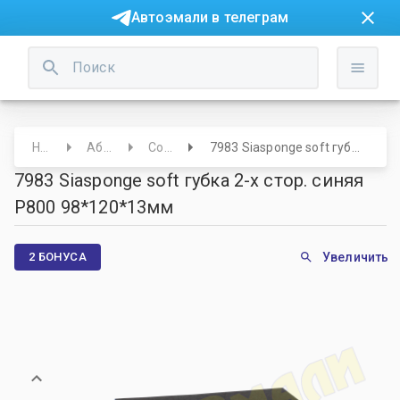
Автоэмали в телеграм
Начало
Абразивы
Софт-бэк
7983 Siasponge soft губка 2-х стор. синяя Р800 98*120*13мм
7983 Siasponge soft губка 2-х стор. синяя
Р800 98*120*13мм
2 БОНУСА
Увеличить