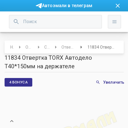
Автоэмали в телеграм
Начало
Оборудование
Слесарное
Отвертки/Ключи/Трещотки
11834 Отвертка TORX Автодело Т40*150мм на держателе
11834 Отвертка TORX Автодело
Т40*150мм на держателе
4 БОНУСА
Увеличить